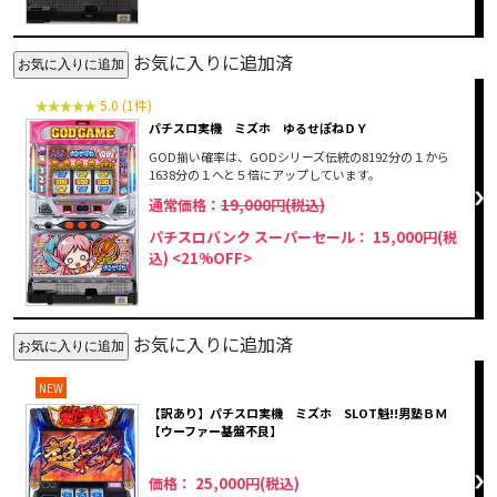
お気に入りに追加済
5.0 (1件)
パチスロ実機 ミズホ ゆるせぽねＤＹ
GOD揃い確率は、GODシリーズ伝統の8192分の１から
1638分の１へと５倍にアップしています。
通常価格：
19,000円(税込)
パチスロバンク スーパーセール： 15,000円(税
込)
<21%OFF>
お気に入りに追加済
NEW
【訳あり】パチスロ実機 ミズホ SLOT魁!!男塾ＢＭ
【ウーファー基盤不良】
価格： 25,000円(税込)