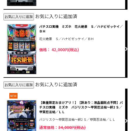
お気に入りに追加済
パチスロ実機 ミズホ 花火絶景 Ｓ／ハナビゼッケイ／
ＢＨ
花火絶景 Ｓ／ハナビゼッケイ／ＢＨ
価格： 42,000円(税込)
お気に入りに追加済
NEW
【数量限定おまけアリ！】【訳あり：液晶面斑点不問】パ
チスロ実機 ミズホ バジリスク～甲賀忍法帖～絆2 Ｓ／
甲賀忍法帖／ＬＬ
バジリスク～甲賀忍法帖～絆2 Ｓ／甲賀忍法帖／ＬＬ
通常価格：
34,000円(税込)