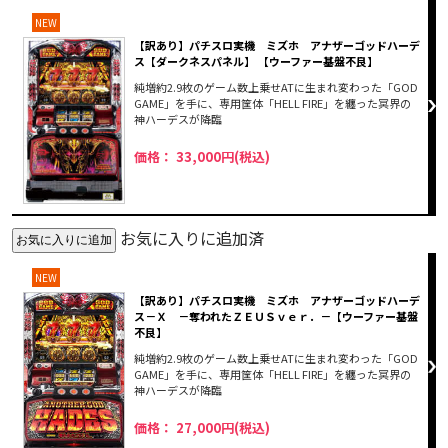
NEW
【訳あり】パチスロ実機 ミズホ アナザーゴッドハーデ
ス【ダークネスパネル】 【ウーファー基盤不良】
純増約2.9枚のゲーム数上乗せATに生まれ変わった「GOD
GAME」を手に、専用筐体「HELL FIRE」を纏った冥界の
神ハーデスが降臨
価格： 33,000円(税込)
お気に入りに追加済
NEW
【訳あり】パチスロ実機 ミズホ アナザーゴッドハーデ
ス－Ｘ －奪われたＺＥＵＳｖｅｒ．－【ウーファー基盤
不良】
純増約2.9枚のゲーム数上乗せATに生まれ変わった「GOD
GAME」を手に、専用筐体「HELL FIRE」を纏った冥界の
神ハーデスが降臨
価格： 27,000円(税込)