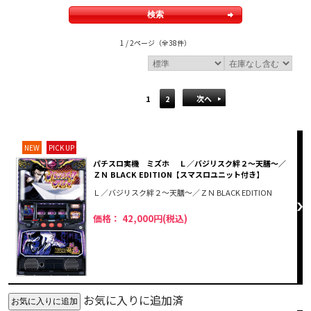
1 / 2ページ
（全38件）
1
2
次へ
NEW
PICK UP
パチスロ実機 ミズホ Ｌ／バジリスク絆２～天膳～／
ＺＮ BLACK EDITION【スマスロユニット付き】
Ｌ／バジリスク絆２～天膳～／ＺＮ BLACK EDITION
価格： 42,000円(税込)
お気に入りに追加済