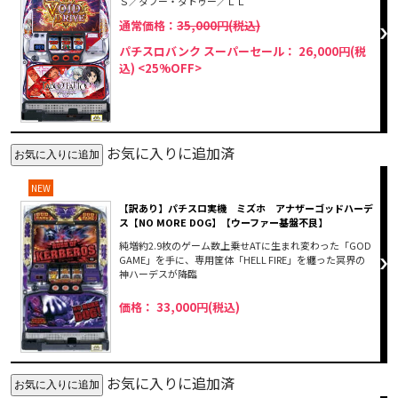
Ｓ／タブー・タトゥー／ＬＬ
通常価格：
35,000円(税込)
パチスロバンク スーパーセール： 26,000円(税
込)
<25%OFF>
お気に入りに追加済
NEW
【訳あり】パチスロ実機 ミズホ アナザーゴッドハーデ
ス【NO MORE DOG】【ウーファー基盤不良】
純増約2.9枚のゲーム数上乗せATに生まれ変わった「GOD
GAME」を手に、専用筐体「HELL FIRE」を纏った冥界の
神ハーデスが降臨
価格： 33,000円(税込)
お気に入りに追加済