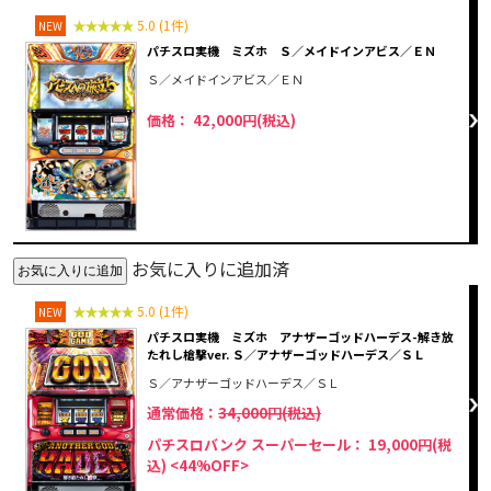
5.0 (1件)
NEW
パチスロ実機 ミズホ Ｓ／メイドインアビス／ＥＮ
Ｓ／メイドインアビス／ＥＮ
価格： 42,000円(税込)
お気に入りに追加済
5.0 (1件)
NEW
パチスロ実機 ミズホ アナザーゴッドハーデス-解き放
たれし槍撃ver. Ｓ／アナザーゴッドハーデス／ＳＬ
Ｓ／アナザーゴッドハーデス／ＳＬ
通常価格：
34,000円(税込)
パチスロバンク スーパーセール： 19,000円(税
込)
<44%OFF>