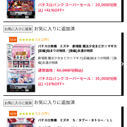
パチスロバンク スーパーセール： 20,000円(税
込)
<41%OFF>
お気に入りに追加済
5.0 (2件)
NEW
パチスロ実機 ミズホ 劇場版 魔法少女まどか☆マギカ
[前編]始まりの物語／[後編]永遠の物語
劇場版 魔法少女まどか☆マギカ[前編]始まりの物語／[後
編]永遠の物語
通常価格：
43,000円(税込)
パチスロバンク スーパーセール： 35,000円(税
込)
<18%OFF>
お気に入りに追加済
5.0 (1件)
NEW
パチスロ実機 ミズホ Ｓ／タブー・タトゥー／ＬＬ