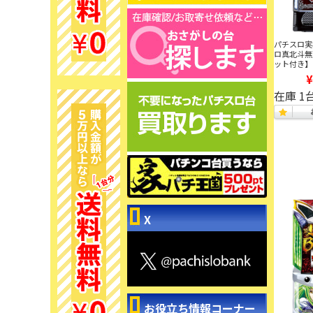
パチスロ実
ロ真北斗無
ット付き】
¥
在庫 1
X
お役立ち情報コーナー