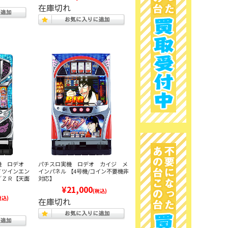
在庫切れ
機 ロデオ
パチスロ実機 ロデオ カイジ メ
Ｔツインエン
インパネル 【4号機/コイン不要機非
／ＺＲ【天面
対応】
¥21,000
(税込)
税込)
在庫切れ