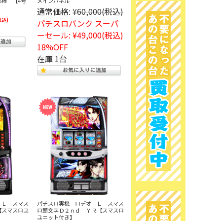
棒 【4号
メインパネル
通常価格:
¥60,000
(税込)
税込)
パチスロバンク スーパ
ーセール:
¥49,000
(税込)
18%OFF
在庫 1台
 Ｌ スマス
パチスロ実機 ロデオ Ｌ スマス
【スマスロユ
ロ頭文字Ｄ２ｎｄ ＹＲ【スマスロ
ユニット付き】