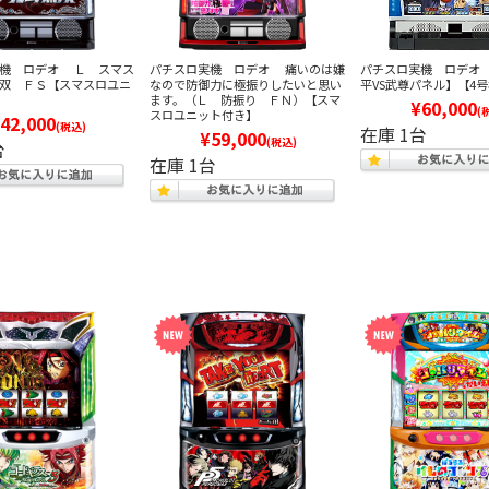
機 ロデオ Ｌ スマス
パチスロ実機 ロデオ 痛いのは嫌
パチスロ実機 ロデオ 
双 ＦＳ【スマスロユニ
なので防御力に極振りしたいと思い
平VS武尊パネル】【4
ます。（Ｌ 防振り ＦＮ）【スマ
¥60,000
(
スロユニット付き】
42,000
(税込)
在庫 1台
¥59,000
(税込)
台
在庫 1台