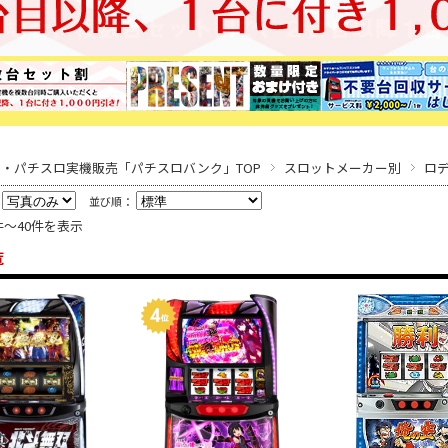
・パチスロ実機販売「パチスロバンク」TOP
スロットメーカー別
ロ
：
並び順：
件～40件を表示
覧