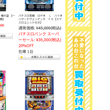
俺の空 【一
パチスロ実機 ロデオ Ｌ バイオ
号機】
ハザードヴェンデッタ ＦＫ【スマ
スロユニット付き】
税込)
通常価格:
¥45,000
(税込)
パチスロバンク スーパ
ーセール:
¥36,000
(税込)
20%OFF
在庫 1台