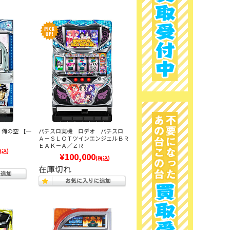
俺の空 【一
パチスロ実機 ロデオ パチスロ
Ａ－ＳＬＯＴツインエンジェルＢＲ
ＥＡＫ－Ａ／ＺＲ
税込)
¥100,000
(税込)
在庫切れ