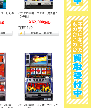
 Ｓ けもの
パチスロ実機 ロデオ 鬼武者３
【4号機】
¥62,000
税込)
(税込)
在庫 1台
パチスロ実
パチスロ実機 ロデオ ガメラZS