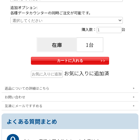
天井の木枠部分に島へ固定する為にホールが空けたネジ穴がありますが、これ
追加オプション:
は修復できない部分ですので予めご了承下さい。
各種データカウンターの同時ご注文が可能です。
購入数：
台
注
意事項
在庫
1台
※こちらの台は製品の特性上、ドア監視エラーが発
生する場合がございます。ドアキーでエラー解除い
ただくことで遊戯には問題なく動作いたしますた
め、これらは保証対象外とさせていただいておりま
お気に入りに追加済
すのでご了承ください。
返品についての詳細はこちら
お問い合わせ
訳
友達にメールですすめる
あり詳細
こちらの商品はウーファー基盤不良のため、ウーフ
よくある質問まとめ
ァーからの音声出力が行えません。メインスピーカ
ーからの出力は問題なく遊技に支障はございません