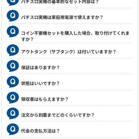
パチスロ実機の基本的なセット内容は？
が、保証対象外となりますのでご了承の上ご購入を
お願い致します。ウーファー本体は取り外した状態
での出荷となります。
パチスロ実機は家庭用電源で使えますか？
コイン不要機セットを購入した場合、取り付けてくれま
注
すか？
意事項
アウトタンク（サブタンク）は付いていますか？
※こちらの台は、経年劣化により、リールの塗装が
剥げやすくなっております。補修などができないた
保証はありますか？
め、ご納得いただける方のみご注文を承ります。
※経年劣化により短時間の電源オフでバックアップ
エラー(rr)が発生する可能性がございますが、こちら
状態はいいですか？
は保証対象外となりますので予めご了承ください。
領収書はもらえますか？
※本機はメンテナンスに長めの日数をいただく場合
がございます。7営業日以内の発送やお届け希望日に
注文から到着までどのくらいですか？
沿えない場合がございますのでお急ぎの方はご注意
ください。
代金の支払方法は？