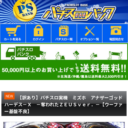
NEW
【訳あり】パチスロ実機 ミズホ アナザーゴッド
ハーデス－Ｘ －奪われたＺＥＵＳｖｅｒ．－【ウーファ
ー基盤不良】