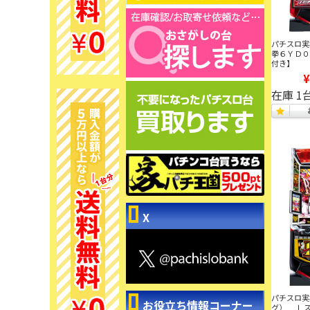
パチスロ実
拳６ＹＤ０
付き】
¥
在庫 1
X
パチスロ実
お役立ち情報コーナー
グ） Ｌス