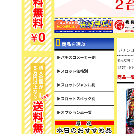
商品を選ぶ
パチンコ
▶パチスロメーカー別
表示切替
137件中
▶スロット価格別
商品一
▶スロットジャンル別
▶スロットスペック別
▶オプション品一覧