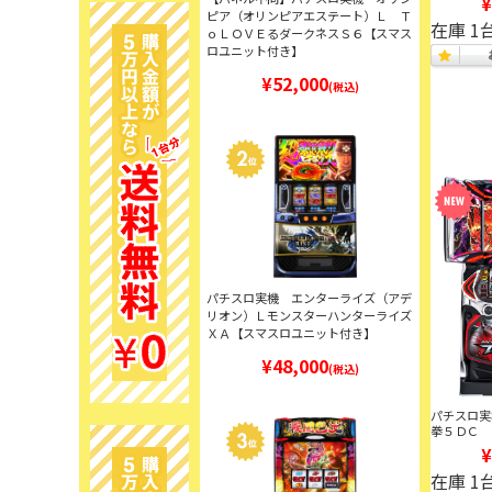
¥
ピア（オリンピアエステート）Ｌ Ｔ
在庫 1
ｏＬＯＶＥるダークネスＳ６【スマス
ロユニット付き】
¥52,000
(税込)
パチスロ実機 エンターライズ（アデ
リオン）Ｌモンスターハンターライズ
ＸＡ【スマスロユニット付き】
¥48,000
(税込)
パチスロ実
拳５ＤＣ
¥
在庫 1