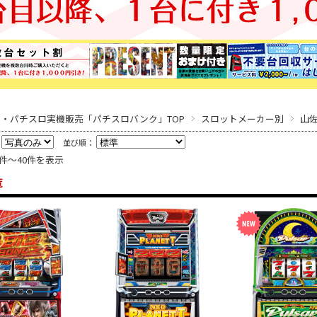
・パチスロ実機販売「パチスロバンク」TOP
スロットメーカー別
山
：
並び順：
1件～40件を表示
覧