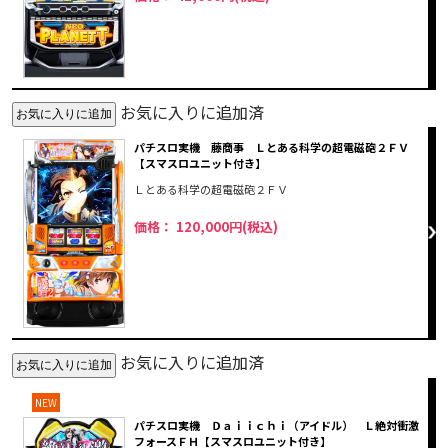
お気に入りに追加済
パチスロ実機 藤商事 Ｌとある科学の超電磁砲２ＦＶ
【スマスロユニット付き】
Ｌとある科学の超電磁砲２ＦＶ
価格： 120,000円(税込)
お気に入りに追加済
NEW
パチスロ実機 Ｄａｉｉｃｈｉ（アイドル） Ｌ絶対衝激
フォースＦＨ【スマスロユニット付き】