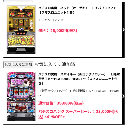
パチスロ実機 ネット（オーゼキ） Ｌチバリヨ２ＺＢ
【スマスロユニット付き】
Ｌチバリヨ２ＺＢ
価格： 26,000円(税込)
お気に入りに追加済
パチスロ実機 スパイキー（新日テクノロジー） Ｌ絶対
衝激ＴＫ～PLATONIC HEART～【スマスロユニット付
き】
（新日テクノロジー）Ｌ絶対衝激ＴＫ～PLATONIC HEART
～
通常価格：
39,000円(税込)
パチスロバンク スーパーセール： 23,000円(税
込)
<41%OFF>