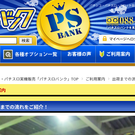
パチンコ・パチスロ・スロット台
・パチスロ実機販売「パチスロバンク」TOP
ご利用案内
出荷までの
案内
までの流れをご紹介！