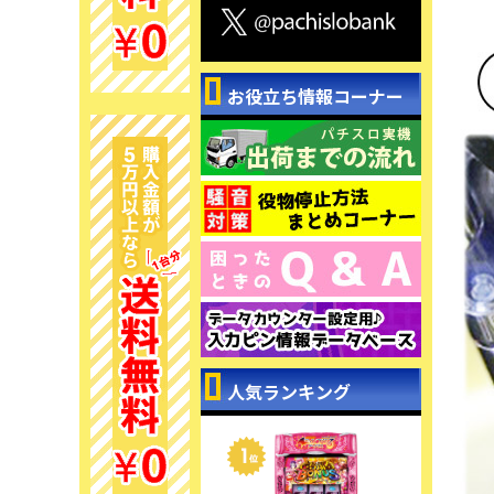
お役立ち情報コーナー
人気ランキング