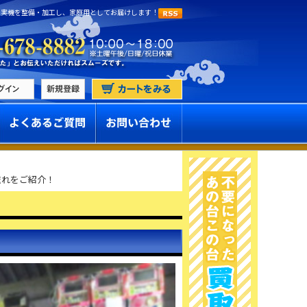
 実機を整備・加工し、家庭用としてお届けします！
流れをご紹介！