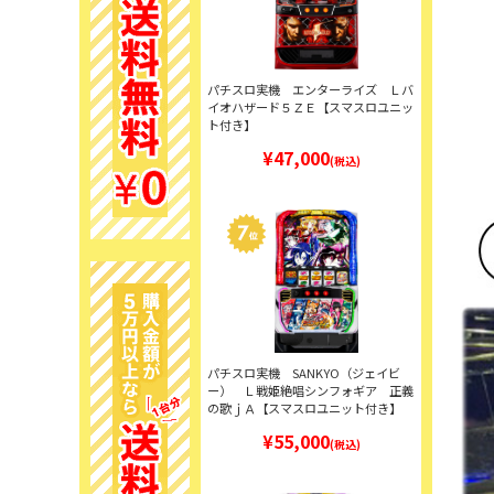
パチスロ実機 エンターライズ Ｌバ
イオハザード５ＺＥ【スマスロユニッ
ト付き】
¥47,000
(税込)
パチスロ実機 SANKYO（ジェイビ
ー） Ｌ戦姫絶唱シンフォギア 正義
の歌ｊＡ【スマスロユニット付き】
¥55,000
(税込)