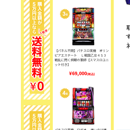
【パネル不問】パチスロ実機 オリン
ピアエステート Ｌ戦国乙女４Ｓ３
戦乱に閃く炯眼の軍師【スマスロユニ
ット付き】
¥69,000
(税込)
パチスロ実機 ロデオ 痛いのは嫌