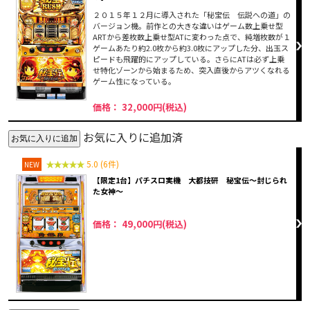
２０１５年１２月に導入された「秘宝伝 伝説への道」の
バージョン機。前作との大きな違いはゲーム数上乗せ型
ARTから差枚数上乗せ型ATに変わった点で、純増枚数が１
ゲームあたり約2.0枚から約3.0枚にアップした分、出玉ス
ピードも飛躍的にアップしている。さらにATは必ず上乗
せ特化ゾーンから始まるため、突入直後からアツくなれる
ゲーム性になっている。
価格： 32,000円(税込)
お気に入りに追加済
5.0 (6件)
NEW
【限定1台】パチスロ実機 大都技研 秘宝伝～封じられ
た女神～
価格： 49,000円(税込)