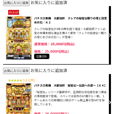
お気に入りに追加済
PICK UP
パチスロ実機 大都技研 クレアの秘宝伝眠りの塔と目覚
めの石／Ａ２
クレアの秘宝伝が4年の時を経て復活！大都技研ファン必
見の多種多様な演出を携えて新作「クレアの秘宝伝～眠り
の塔とめざめの石～」が登場！
通常価格：
25,000円(税込)
価格： 25,000円(税込)
在庫切れ
お気に入りに追加済
5.0 (2件)
パチスロ実機 大都技研 秘宝伝～伝説への道～【Ａ４】
「秘宝伝」シリーズ最新作が、圧倒的な存在感を放つ黄金
の専用筐体で登場。 スペックは前作のAT機から一新。１
ゲームあたりの純増約2.0枚のゲーム数上乗せ型ARTを採
用しています。
価格： 26,000円(税込)