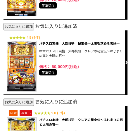
在庫切れ
お気に入りに追加済
4.9 (9件)
パチスロ実機 大都技研 秘宝伝～太陽を求める者達～
中古パチスロ実機 大都技研 クレアの秘宝伝～はじまり
の扉と太陽の石～
価格： 60,000円(税込)
在庫切れ
お気に入りに追加済
5.0 (1件)
NEW
PICK UP
パチスロ実機 大都技研 クレアの秘宝伝～はじまりの扉
と太陽の石～