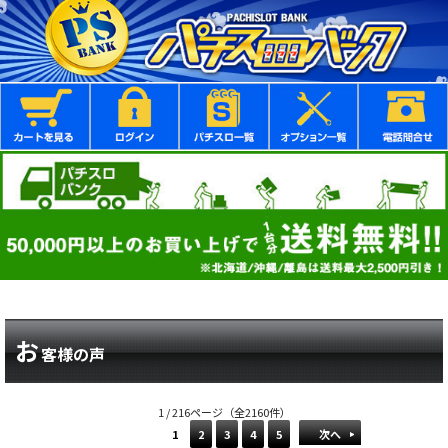
お
客様の声
1 / 216ページ（全2160件）
1
2
3
4
5
次へ