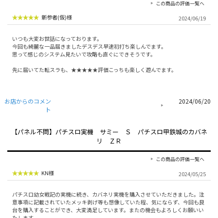
この商品の評価一覧へ
新参者(仮)様
2024/06/19
いつも大変お世話になっております。
今回も綺麗な一品届きましたデスデス早速初打ち楽しんでます。
思って感じのシステム見たいで攻略も直ぐにできそうです。
先に届いてた転スラも、★★★★★評価こっちも楽しく遊んでます。
お店からのコメン
2024/06/20
ト
【パネル不問】パチスロ実機 サミー Ｓ パチスロ甲鉄城のカバネ
リ ＺＲ
この商品の評価一覧へ
KN様
2024/05/25
パチスロ幼女戦記の実機に続き、カバネリ実機を購入させていただきました。注
意事項に記載されていたメッキ剥げ等も想像していた程、気にならず、今回も良
台を購入することができ、大変満足しています。またの機会もよろしくお願いい
たします。