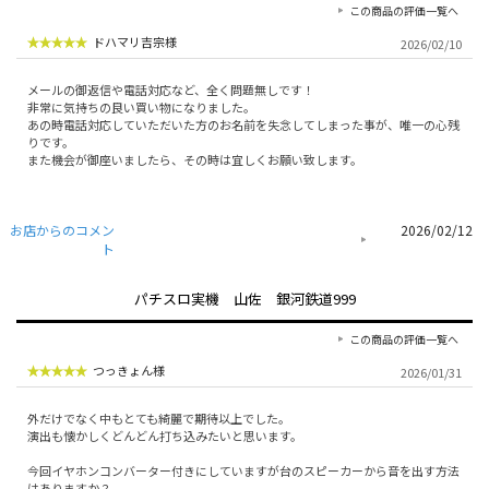
この商品の評価一覧へ
ドハマリ吉宗様
2026/02/10
メールの御返信や電話対応など、全く問題無しです！
非常に気持ちの良い買い物になりました。
あの時電話対応していただいた方のお名前を失念してしまった事が、唯一の心残
りです。
また機会が御座いましたら、その時は宜しくお願い致します。
お店からのコメン
2026/02/12
ト
パチスロ実機 山佐 銀河鉄道999
この商品の評価一覧へ
つっきょん様
2026/01/31
外だけでなく中もとても綺麗で期待以上でした。
演出も懐かしくどんどん打ち込みたいと思います。
今回イヤホンコンバーター付きにしていますが台のスピーカーから音を出す方法
はありますか？