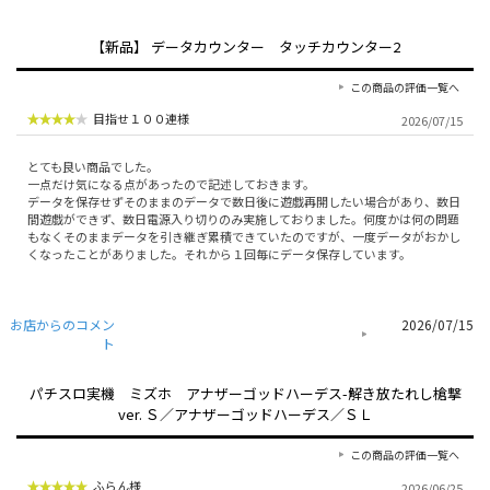
【新品】 データカウンター タッチカウンター2
この商品の評価一覧へ
目指せ１００連様
2026/07/15
とても良い商品でした。
一点だけ気になる点があったので記述しておきます。
データを保存せずそのままのデータで数日後に遊戯再開したい場合があり、数日
間遊戯ができず、数日電源入り切りのみ実施しておりました。何度かは何の問題
もなくそのままデータを引き継ぎ累積できていたのですが、一度データがおかし
くなったことがありました。それから１回毎にデータ保存しています。
お店からのコメン
2026/07/15
ト
パチスロ実機 ミズホ アナザーゴッドハーデス-解き放たれし槍撃
ver. Ｓ／アナザーゴッドハーデス／ＳＬ
この商品の評価一覧へ
ふらん様
2026/06/25