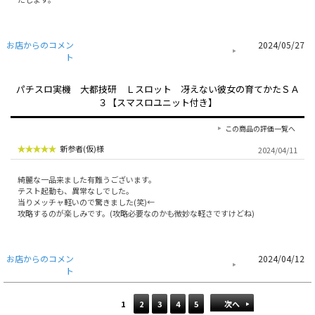
お店からのコメン
2024/05/27
ト
パチスロ実機 大都技研 Ｌスロット 冴えない彼女の育てかたＳＡ
３【スマスロユニット付き】
この商品の評価一覧へ
新参者(仮)様
2024/04/11
綺麗な一品来ました有難うございます。
テスト起動も、異常なしでした。
当りメッチャ軽いので驚きました(笑)←
攻略するのが楽しみです。(攻略必要なのかも微妙な軽さですけどね)
お店からのコメン
2024/04/12
ト
1
2
3
4
5
次へ