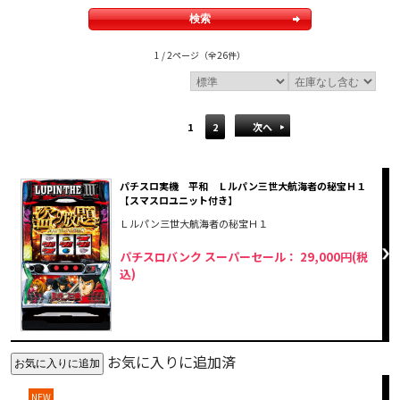
1 / 2ページ
（全26件）
1
2
次へ
パチスロ実機 平和 Ｌルパン三世大航海者の秘宝Ｈ１
【スマスロユニット付き】
Ｌルパン三世大航海者の秘宝Ｈ１
パチスロバンク スーパーセール： 29,000円(税
込)
お気に入りに追加済
NEW