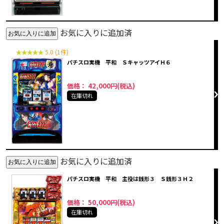
お気に入りに追加済
5.0 (1件)
パチスロ実機 平和 ＳキャッツアイＨ６
価格： 42,000円(税込)
在庫切れ
お気に入りに追加済
パチスロ実機 平和 主役は銭形３ Ｓ銭形３Ｈ２
価格： 50,000円(税込)
在庫切れ