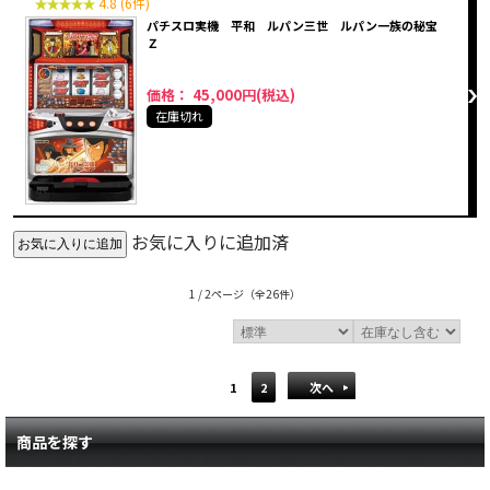
4.8 (6件)
パチスロ実機 平和 ルパン三世 ルパン一族の秘宝
Ｚ
価格： 45,000円(税込)
在庫切れ
お気に入りに追加済
1 / 2ページ
（全26件）
1
2
次へ
商品を探す