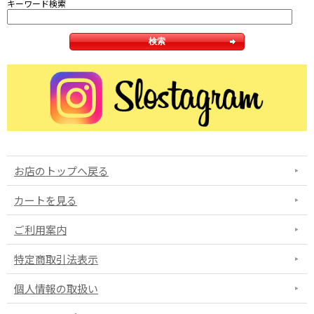
キーワード検索
お店のトップへ戻る
カートを見る
ご利用案内
特定商取引法表示
個人情報の取扱い