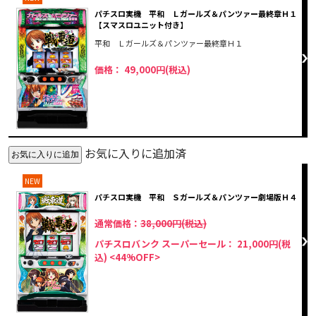
パチスロ実機 平和 Ｌガールズ＆パンツァー最終章Ｈ１
【スマスロユニット付き】
平和 Ｌガールズ＆パンツァー最終章Ｈ１
価格： 49,000円(税込)
お気に入りに追加済
NEW
パチスロ実機 平和 Ｓガールズ＆パンツァー劇場版Ｈ４
通常価格：
38,000円(税込)
パチスロバンク スーパーセール： 21,000円(税
込)
<44%OFF>