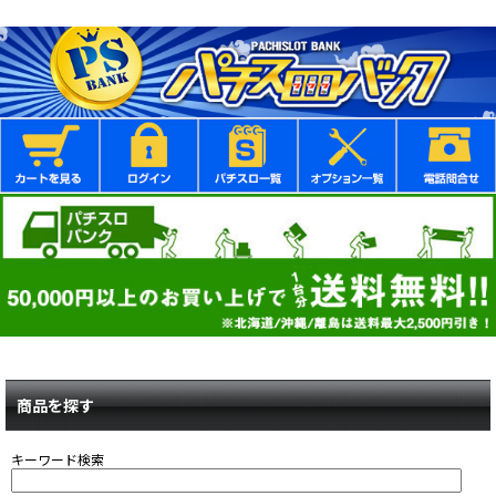
商品を探す
キーワード検索