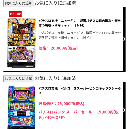
お気に入りに追加済
PICK UP
パチスロ実機 ニューギン 戦国パチスロ花の慶次～天を
穿つ戦槍～剛弓ｖｅｒ．【ＮＭ】
中古パチスロ実機 ニューギン 戦国パチスロ花の慶次～
天を穿つ戦槍～剛弓ｖｅｒ．【ＮＭ】
価格： 26,000円(税込)
お気に入りに追加済
パチスロ実機 ベルコ ＳスーパービンゴギャラクシーＧ
３
通常価格：
25,000円(税込)
パチスロバンク スーパーセール： 15,000円(税
込)
<40%OFF>