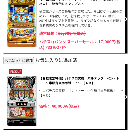
ハニ） 秘宝伝Ｒｅｖ．／Ａ４
秘宝伝シリーズの最新作が登場した。今回はゲーム数不定
のART「秘宝Quest」を搭載したボーナス＋ART機で、
ART中はマップ上を冒険し、ライフがなくなるまで継続す
る新感覚のシステムを採用している。
通常価格：
25,000円(税込)
パチスロバンク スーパーセール： 17,000円(税
込)
<32%OFF>
お気に入りに追加済
PICK UP
【台数限定特価】パチスロ実機 バルテック ベン・ト
ー ～半額弁当争奪戦！！～ 【ＡＢ】
中古パチスロ実機 ベン・トー ～半額弁当争奪戦！！～
【ＡＢ】
価格： 40,000円(税込)