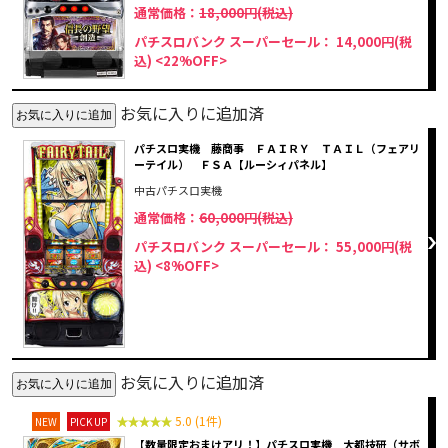
通常価格：
18,000円(税込)
パチスロバンク スーパーセール： 14,000円(税
込)
<22%OFF>
お気に入りに追加済
パチスロ実機 藤商事 ＦＡＩＲＹ ＴＡＩＬ（フェアリ
ーテイル） ＦＳＡ【ルーシィパネル】
中古パチスロ実機
通常価格：
60,000円(税込)
パチスロバンク スーパーセール： 55,000円(税
込)
<8%OFF>
お気に入りに追加済
5.0 (1件)
NEW
PICK UP
【数量限定おまけアリ！】パチスロ実機 大都技研（サボ