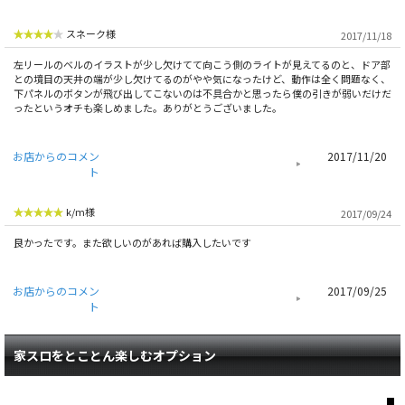
スネーク様
2017/11/18
左リールのベルのイラストが少し欠けてて向こう側のライトが見えてるのと、ドア部
との境目の天井の端が少し欠けてるのがやや気になったけど、動作は全く問題なく、
下パネルのボタンが飛び出してこないのは不具合かと思ったら僕の引きが弱いだけだ
ったというオチも楽しめました。ありがとうございました。
お店からのコメン
2017/11/20
ト
k/m様
2017/09/24
良かったです。また欲しいのがあれば購入したいです
お店からのコメン
2017/09/25
ト
家スロをとことん楽しむオプション