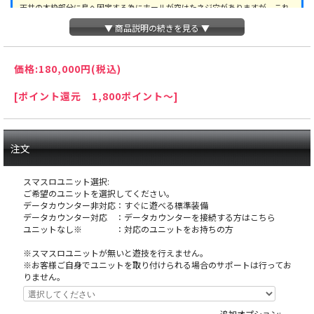
天井の木枠部分に島へ固定する為にホールが空けたネジ穴がありますが、これ
は修復できない部分ですので予めご了承下さい。
▼ 商品説明の続きを見る ▼
オ
価格:
180,000円
(税込)
プションに関するご注意
[ポイント還元 1,800ポイント～]
※スマスロユニットとは：コイン不要機のように実
機にクレジットを入れるための装置です。
注文
スマスロユニット選択:
ご希望のユニットを選択してください。
データカウンター非対応：すぐに遊べる標準装備
データカウンター対応 ：データカウンターを接続する方はこちら
ユニットなし※ ：対応のユニットをお持ちの方
※スマスロユニットが無いと遊技を行えません。
※お客様ご自身でユニットを取り付けられる場合のサポートは行ってお
りません。
追加オプション: