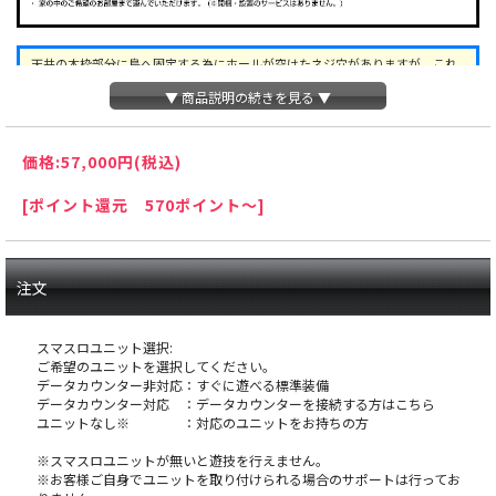
天井の木枠部分に島へ固定する為にホールが空けたネジ穴がありますが、これ
は修復できない部分ですので予めご了承下さい。
▼ 商品説明の続きを見る ▼
オ
価格:
57,000円
(税込)
プションに関するご注意
[ポイント還元 570ポイント～]
※スマスロユニットとは：コイン不要機のように実
機にクレジットを入れるための装置です。
注文
注
スマスロユニット選択:
意事項
ご希望のユニットを選択してください。
データカウンター非対応：すぐに遊べる標準装備
※こちらの台は製品の特性上、塗装剥げ・メッキ剥
データカウンター対応 ：データカウンターを接続する方はこちら
げが起きやすくなっております。あまりにも剥げの
ユニットなし※ ：対応のユニットをお持ちの方
範囲が広いような場合は訳有として別途出品致しま
※スマスロユニットが無いと遊技を行えません。
すが、多少の塗装剥げは正常の範囲内とみなします
※お客様ご自身でユニットを取り付けられる場合のサポートは行ってお