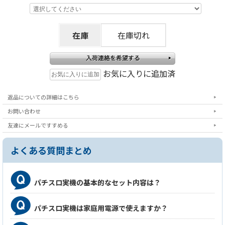
注
在庫
在庫切れ
意事項
本機は設定キー差込部のプラカバーの爪が折れてい
る場合がございます。カバーの開閉をセンサーが感
お気に入りに追加済
知しますため爪が折れている個体につきましてはテ
ープで固定させていただいておりますが、動作には
返品についての詳細はこちら
問題ございません。ご注文の際は予めご了承くださ
お問い合わせ
いませ。
友達にメールですすめる
よくある質問まとめ
パチスロ実機の基本的なセット内容は？
パチスロ実機は家庭用電源で使えますか？