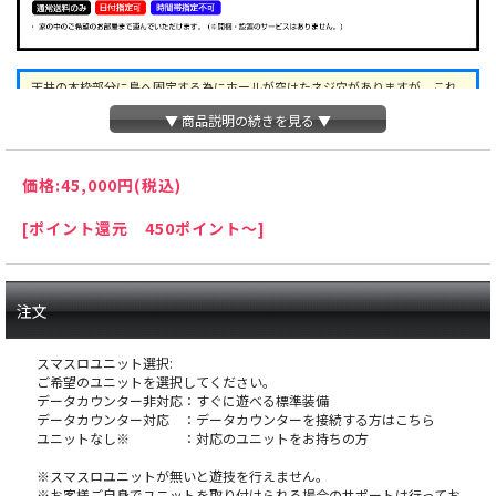
天井の木枠部分に島へ固定する為にホールが空けたネジ穴がありますが、これ
は修復できない部分ですので予めご了承下さい。
▼ 商品説明の続きを見る ▼
オ
価格:
45,000円
(税込)
プションに関するご注意
[ポイント還元 450ポイント～]
※スマスロユニットとは：コイン不要機のように実
機にクレジットを入れるための装置です。
注文
スマスロユニット選択:
ご希望のユニットを選択してください。
データカウンター非対応：すぐに遊べる標準装備
データカウンター対応 ：データカウンターを接続する方はこちら
ユニットなし※ ：対応のユニットをお持ちの方
※スマスロユニットが無いと遊技を行えません。
※お客様ご自身でユニットを取り付けられる場合のサポートは行ってお