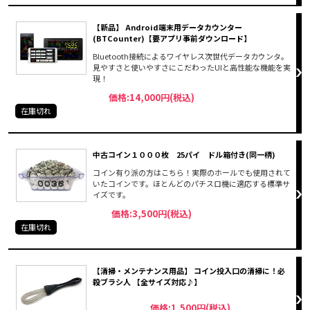
【新品】 Android端末用データカウンター
(BTCounter)【要アプリ事前ダウンロード】
Bluetooth接続によるワイヤレス次世代データカウンタ。
見やすさと使いやすさにこだわったUIと高性能な機能を実
現！
価格:14,000円(税込)
在庫切れ
中古コイン１０００枚 25パイ ドル箱付き(同一柄)
コイン有り派の方はこちら！実際のホールでも使用されて
いたコインです。ほとんどのパチスロ機に適応する標準サ
イズです。
価格:3,500円(税込)
在庫切れ
【清掃・メンテナンス用品】 コイン投入口の清掃に！必
殺ブラシ人 【全サイズ対応♪】
価格:1,500円(税込)