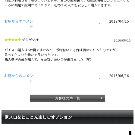
何度か利用させてもらっていますが、台の状態も良く、取扱説明書の分かりにくいと
ころに補足で説明があったりと、初めての人でも安心して購入できます。
お店からのコメン
2017/04/15
ト
ゲジゲジ様
2016/06/15
パチスロ購入は6台目ですかね～ 役物付いてる台は初めてだったのですが、
思ってたよりも静かで良かったです。
購入選択の幅が増えて、また買いたい台が出来ました（笑）
お店からのコメン
2016/06/16
ト
お客様の声一覧
家スロをとことん楽しむオプション