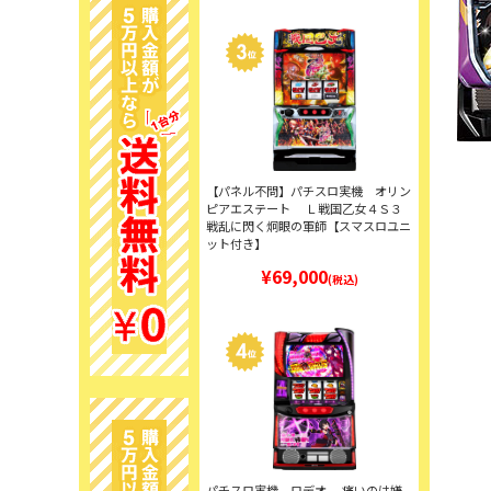
【パネル不問】パチスロ実機 オリン
ピアエステート Ｌ戦国乙女４Ｓ３
戦乱に閃く炯眼の軍師【スマスロユニ
ット付き】
¥69,000
(税込)
パチスロ実機 ロデオ 痛いのは嫌