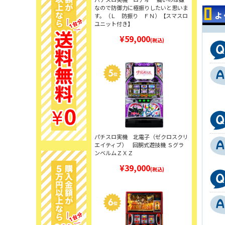
なので防御力に極振りしたいと思いま
よ
す。（Ｌ 防振り ＦＮ）【スマスロ
ユニット付き】
¥59,000
(税込)
パチスロ実機 北電子（ゼクロスクリ
エイティブ） 回胴式遊技機 Ｓグラ
ンベルムＺＸＺ
¥39,000
(税込)