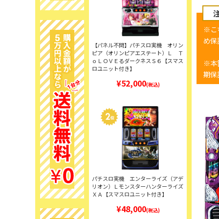
※こ
め保
【パネル不問】パチスロ実機 オリン
ピア（オリンピアエステート）Ｌ Ｔ
ｏＬＯＶＥるダークネスＳ６【スマス
※本
ロユニット付き】
期保
¥52,000
(税込)
パチスロ実機 エンターライズ（アデ
リオン）Ｌモンスターハンターライズ
ＸＡ【スマスロユニット付き】
¥48,000
(税込)