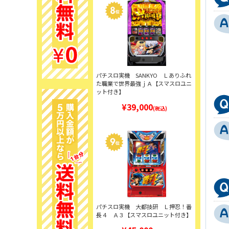
パチスロ実機 SANKYO Ｌありふれ
た職業で世界最強ｊＡ【スマスロユニ
ット付き】
¥39,000
(税込)
パチスロ実機 大都技研 Ｌ押忍！番
長４ Ａ３【スマスロユニット付き】