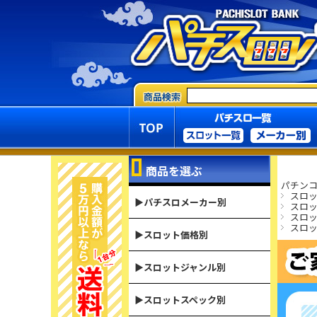
商品を選ぶ
パチンコ
スロ
▶パチスロメーカー別
スロ
スロ
スロ
▶スロット価格別
▶スロットジャンル別
▶スロットスペック別