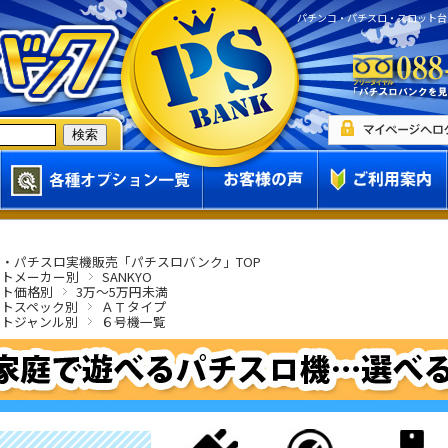
パチンコ・パチスロ・スロット台
・パチスロ実機販売「パチスロバンク」TOP
ットメーカー別
SANKYO
ット価格別
3万～5万円未満
ットスペック別
ＡＴタイプ
ットジャンル別
６号機一覧