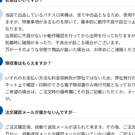
状態はいいですか？
当店で出品しているパチスロ実機は、全て中古品となるため、使用
ますが、特筆事項があるものを除いて、基本的に動作不良や目立つ
なります。
出荷前に不良がないか動作確認を行ってから出荷を行っております
到着時に破損があったり、不具合が起こる場合がございます。
万が一そのような状態で商品が届いた場合は、お早めにご連絡くだ
領収書はもらえますか？
いずれのお支払い方法も料金収納先が弊社ではないため、弊社発行
ネット上で確認・印刷のできる電子領収書のみ発行可能となってお
ご希望の場合は、ご注文時の備考欄にその旨ご記載いただくか、メ
せ。
注文確認メールが届かないんですが…
ご注文確定後、自動で返信メールが送られて来ます。その後、ご注
万が一、自動返信メールや確認メールが届いていない場合、ご記入