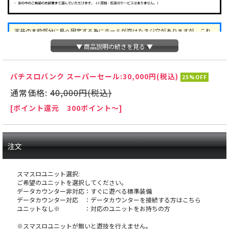
天井の木枠部分に島へ固定する為にホールが空けたネジ穴がありますが、これ
は修復できない部分ですので予めご了承下さい。
▼ 商品説明の続きを見る ▼
オ
パチスロバンク スーパーセール:
30,000円(税込)
プションに関するご注意
25%OFF
通常価格:
40,000円(税込)
※スマスロユニットとは：コイン不要機のように実
[ポイント還元 300ポイント～]
機にクレジットを入れるための装置です。
注文
スマスロユニット選択:
ご希望のユニットを選択してください。
データカウンター非対応：すぐに遊べる標準装備
データカウンター対応 ：データカウンターを接続する方はこちら
ユニットなし※ ：対応のユニットをお持ちの方
※スマスロユニットが無いと遊技を行えません。