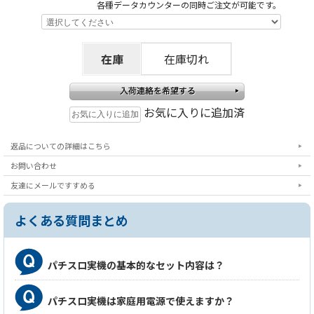
各種データカウンターの同時ご注文が可能です。
注
意事項
在庫
在庫切れ
※こちらの台は製品の特性上、塗装剥げ・メッキ剥
げが起きやすくなっております。あまりにも剥げの
範囲が広いような場合は訳有として別途出品致しま
お気に入りに追加済
すが、多少の塗装剥げは正常の範囲内とみなします
ので、予めご理解ご了承くださいますようお願い申
返品についての詳細はこちら
し上げます。
お問い合わせ
友達にメールですすめる
よくある質問まとめ
パチスロ実機の基本的なセット内容は？
パチスロ実機は家庭用電源で使えますか？