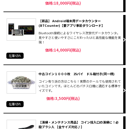
価格:18,000円(税込)
【新品】 Android端末用データカウンター
(BTCounter)【要アプリ事前ダウンロード】
Bluetooth接続によるワイヤレス次世代データカウンタ。
見やすさと使いやすさにこだわったUIと高性能な機能を実
現！
価格:14,000円(税込)
在庫切れ
中古コイン１０００枚 25パイ ドル箱付き(同一柄)
コイン有り派の方はこちら！実際のホールでも使用されて
いたコインです。ほとんどのパチスロ機に適応する標準サ
イズです。
価格:3,500円(税込)
在庫切れ
【清掃・メンテナンス用品】 コイン投入口の清掃に！必
殺ブラシ人 【全サイズ対応♪】