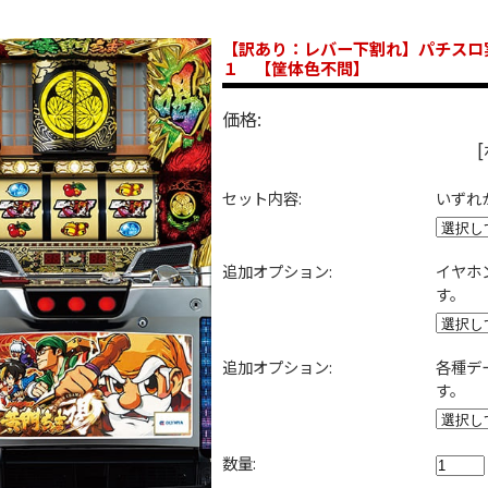
【訳あり：レバー下割れ】パチスロ
１ 【筐体色不問】
価格:
セット内容:
いずれ
追加オプション:
イヤホ
す。
追加オプション:
各種デ
す。
数量: