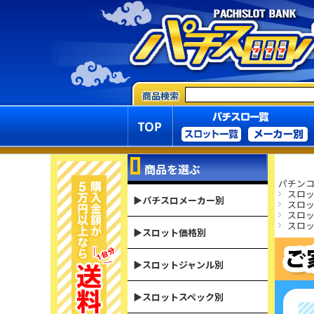
商品を選ぶ
パチンコ
スロ
▶パチスロメーカー別
スロ
スロ
スロ
▶スロット価格別
▶スロットジャンル別
▶スロットスペック別