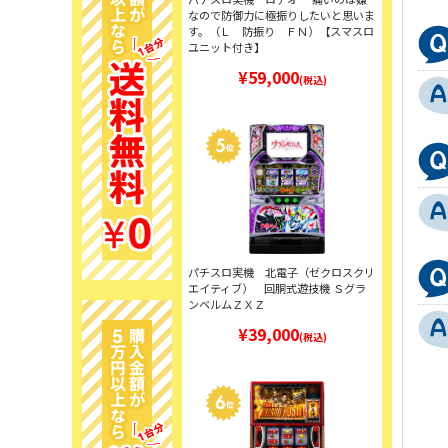
なので防御力に極振りしたいと思いま
す。（Ｌ 防振り ＦＮ）【スマスロ
ユニット付き】
¥59,000
(税込)
パチスロ実機 北電子（ゼクロスクリ
エイティブ） 回胴式遊技機 Ｓグラ
ンベルムＺＸＺ
¥39,000
(税込)