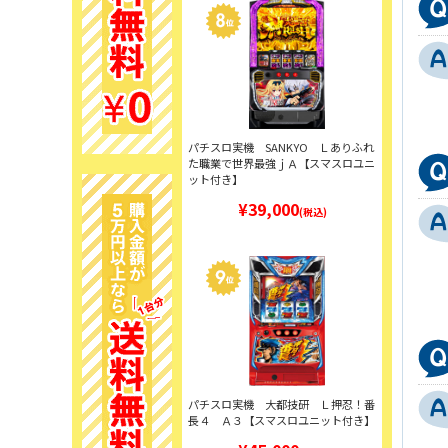
パチスロ実機 SANKYO Ｌありふれ
た職業で世界最強ｊＡ【スマスロユニ
ット付き】
¥39,000
(税込)
パチスロ実機 大都技研 Ｌ押忍！番
長４ Ａ３【スマスロユニット付き】