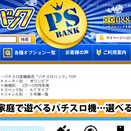
パチンコ・パチスロ・スロット台
・パチスロ実機販売「パチスロバンク」TOP
ットメーカー別
オリンピア
ット価格別
2万～3万円未満
ットスペック別
ＡＴタイプ
ットジャンル別
５号機一覧