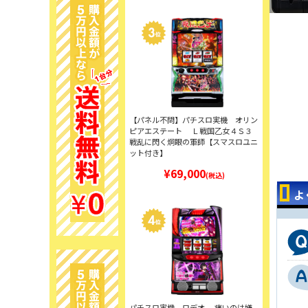
【パネル不問】パチスロ実機 オリン
ピアエステート Ｌ戦国乙女４Ｓ３
戦乱に閃く炯眼の軍師【スマスロユニ
ット付き】
¥69,000
(税込)
よ
パチスロ実機 ロデオ 痛いのは嫌