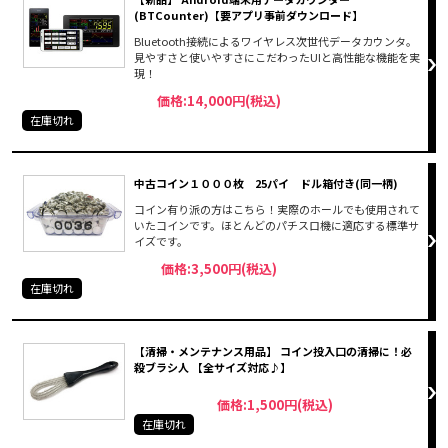
(BTCounter)【要アプリ事前ダウンロード】
Bluetooth接続によるワイヤレス次世代データカウンタ。
見やすさと使いやすさにこだわったUIと高性能な機能を実
現！
価格:14,000円(税込)
在庫切れ
中古コイン１０００枚 25パイ ドル箱付き(同一柄)
コイン有り派の方はこちら！実際のホールでも使用されて
いたコインです。ほとんどのパチスロ機に適応する標準サ
イズです。
価格:3,500円(税込)
在庫切れ
【清掃・メンテナンス用品】 コイン投入口の清掃に！必
殺ブラシ人 【全サイズ対応♪】
価格:1,500円(税込)
在庫切れ