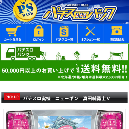
PICK UP
パチスロ実機 ニューギン 真田純勇士Ｖ