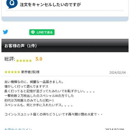
注文をキャンセルしたいのですが
お客様の声（1件）
総評:
5.0
新参者(仮)様
2024/02/04
古い機種なのに、綺麗な一品届きました。
懐かしく打って遊んでますデス
長く打ってると記憶が混ざってたみたいでお恥ずかしい。。。。
一撃枚数２万枚出したのスペシャルWの方でした
初代は万枚越えのみでした((笑)←)
スペシャルも、何とか手に入れたいデス。。。。
コインレスユニット届くの待ちどうしいです再々開け閉め大変で・・
お店からのコメン
2024/02/06