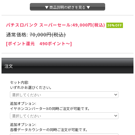
▼ 商品説明の続きを見る ▼
パチスロバンク スーパーセール:
49,000円(税込)
30%OFF
通常価格:
70,000円(税込)
[ポイント還元 490ポイント～]
注文
セット内容:
いずれかお選びください。
追加オプション:
イヤホンコンバーターXの同時ご注文が可能です。
天井の木枠部分に島へ固定する為にホールが空けたネジ穴がありますが、これ
は修復できない部分ですので予めご了承下さい。
追加オプション:
各種データカウンターの同時ご注文が可能です。