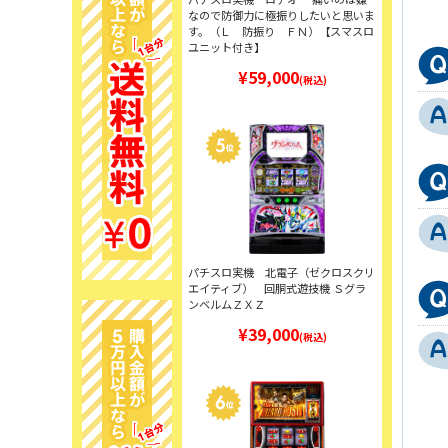
なので防御力に極振りしたいと思いま
す。（Ｌ 防振り ＦＮ）【スマスロ
ユニット付き】
¥59,000
(税込)
パチスロ実機 北電子（ゼクロスクリ
エイティブ） 回胴式遊技機 Ｓグラ
ンベルムＺＸＺ
¥39,000
(税込)