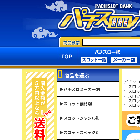
商品を選ぶ
パチンコ
スロ
▶パチスロメーカー別
スロ
スロ
スロ
▶スロット価格別
スロ
▶スロットジャンル別
▶スロットスペック別