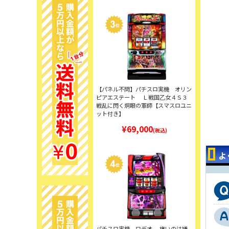
【パネル不問】パチスロ実機 オリン
ピアエステート Ｌ戦国乙女４Ｓ３
戦乱に閃く炯眼の軍師【スマスロユニ
ット付き】
¥69,000
(税込)
よ
パチスロ実機 ロデオ 痛いのは嫌