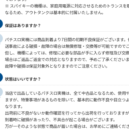
※ スパイキーの機種は、家庭用電源に対応させるためのトランスを
なるため、アウトタンクは基本的に付属いたしません。
保証はありますか？
パチスロ実機には商品到着より7日間の初期不良保証がございます。
送事故による破損・故障の場合は無償修理・交換等が可能ですので
但し、機種によっては、修理に必要な部品が手に入らず修理及び交
場合はご返品ご返金での対応となりますので、予めご了承ください
故障や破損は保証対象外となりますのでご注意ください。
状態はいいですか？
当店で出品しているパチスロ実機は、全て中古品となるため、使用
ますが、特筆事項があるものを除いて、基本的に動作不良や目立つ
なります。
出荷前に不良がないか動作確認を行ってから出荷を行っております
到着時に破損があったり、不具合が起こる場合がございます。
万が一そのような状態で商品が届いた場合は、お早めにご連絡くだ