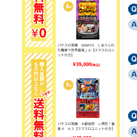
パチスロ実機 SANKYO Ｌありふれ
た職業で世界最強ｊＡ【スマスロユニ
ット付き】
¥39,000
(税込)
パチスロ実機 大都技研 Ｌ押忍！番
長４ Ａ３【スマスロユニット付き】