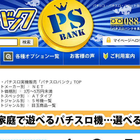
パチンコ・パチスロ・スロット台
・パチスロ実機販売「パチスロバンク」TOP
ットメーカー別
ＮＥＴ
ット価格別
3万～5万円未満
ットスペック別
ＡＴタイプ
ットジャンル別
５号機一覧
ットジャンル別
目玉商品一覧