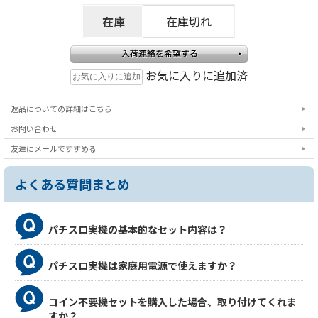
注
在庫
在庫切れ
意事項
※こちらの台は商品の特性上、補修できないメッキ
傷・塗装ハゲが多くありますのでご了承ください。
お気に入りに追加済
※経年劣化により短時間の電源オフでバックアップ
エラー(rr)が発生する可能性がございますが、こちら
返品についての詳細はこちら
は保証対象外となりますので予めご了承ください。
お問い合わせ
友達にメールですすめる
訳
よくある質問まとめ
あり詳細
こちらの商品はウーファー基盤不良のため、ウーフ
ァーからの音声出力が行えません。メインスピーカ
パチスロ実機の基本的なセット内容は？
ーからの出力は問題なく遊技に支障はございません
が、保証対象外となりますのでご了承の上ご購入を
パチスロ実機は家庭用電源で使えますか？
お願い致します。ウーファー本体は取り外した状態
での出荷となります。
コイン不要機セットを購入した場合、取り付けてくれま
すか？