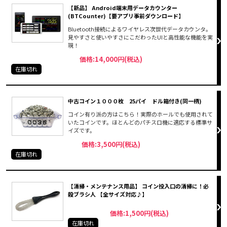
【新品】 Android端末用データカウンター
(BTCounter)【要アプリ事前ダウンロード】
Bluetooth接続によるワイヤレス次世代データカウンタ。
見やすさと使いやすさにこだわったUIと高性能な機能を実
現！
価格:14,000円(税込)
在庫切れ
中古コイン１０００枚 25パイ ドル箱付き(同一柄)
コイン有り派の方はこちら！実際のホールでも使用されて
いたコインです。ほとんどのパチスロ機に適応する標準サ
イズです。
価格:3,500円(税込)
在庫切れ
【清掃・メンテナンス用品】 コイン投入口の清掃に！必
殺ブラシ人 【全サイズ対応♪】
価格:1,500円(税込)
在庫切れ