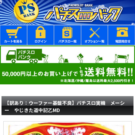
【訳あり：ウーファー基盤不良】パチスロ実機 メーシ
ー やじきた道中記乙MD