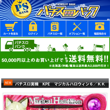
NEW
パチスロ実機 KPE マジカルハロウィン６／ＫＫ