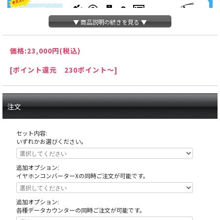
▼ 商品説明の続きを見る ▼
価格:
23,000円
(税込)
[ポイント還元 230ポイント～]
注文
セット内容:
いずれかお選びください。
追加オプション:
イヤホンコンバーターXの同時ご注文が可能です。
天井の木枠部分に島へ固定する為にホールが空けたネジ穴がありますが、これ
追加オプション:
は修復できない部分ですので予めご了承下さい。
各種データカウンターの同時ご注文が可能です。