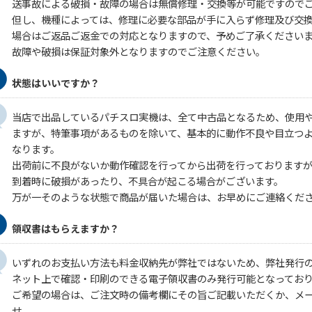
送事故による破損・故障の場合は無償修理・交換等が可能ですので
但し、機種によっては、修理に必要な部品が手に入らず修理及び交
場合はご返品ご返金での対応となりますので、予めご了承ください
故障や破損は保証対象外となりますのでご注意ください。
状態はいいですか？
当店で出品しているパチスロ実機は、全て中古品となるため、使用
ますが、特筆事項があるものを除いて、基本的に動作不良や目立つ
なります。
出荷前に不良がないか動作確認を行ってから出荷を行っております
到着時に破損があったり、不具合が起こる場合がございます。
万が一そのような状態で商品が届いた場合は、お早めにご連絡くだ
領収書はもらえますか？
いずれのお支払い方法も料金収納先が弊社ではないため、弊社発行
ネット上で確認・印刷のできる電子領収書のみ発行可能となってお
ご希望の場合は、ご注文時の備考欄にその旨ご記載いただくか、メ
せ。