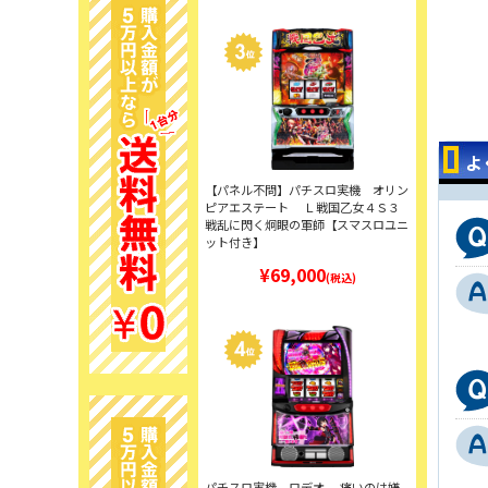
よ
【パネル不問】パチスロ実機 オリン
ピアエステート Ｌ戦国乙女４Ｓ３
戦乱に閃く炯眼の軍師【スマスロユニ
ット付き】
¥69,000
(税込)
パチスロ実機 ロデオ 痛いのは嫌