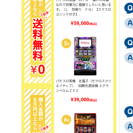
なので防御力に極振りしたいと思いま
す。（Ｌ 防振り ＦＮ）【スマスロ
ユニット付き】
¥59,000
(税込)
パチスロ実機 北電子（ゼクロスクリ
エイティブ） 回胴式遊技機 Ｓグラ
ンベルムＺＸＺ
¥39,000
(税込)