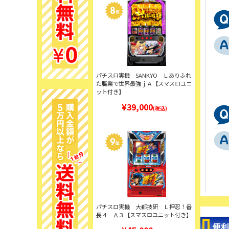
パチスロ実機 SANKYO Ｌありふれ
た職業で世界最強ｊＡ【スマスロユニ
ット付き】
¥39,000
(税込)
パチスロ実機 大都技研 Ｌ押忍！番
長４ Ａ３【スマスロユニット付き】
便利