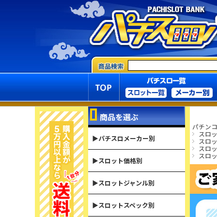
商品を選ぶ
パチンコ
スロ
▶パチスロメーカー別
スロ
スロ
スロ
▶スロット価格別
▶スロットジャンル別
▶スロットスペック別