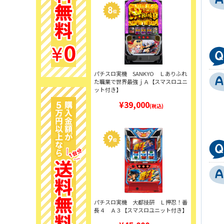
パチスロ実機 SANKYO Ｌありふれ
た職業で世界最強ｊＡ【スマスロユニ
ット付き】
¥39,000
(税込)
パチスロ実機 大都技研 Ｌ押忍！番
長４ Ａ３【スマスロユニット付き】