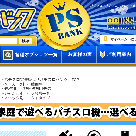
パチンコ・パチスロ・スロット台
・パチスロ実機販売「パチスロバンク」TOP
ットメーカー別
藤商事
ット価格別
3万～5万円未満
ットジャンル別
６号機一覧
ットスペック別
ＡＴタイプ