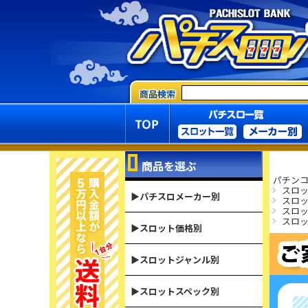
商品を選ぶ
パチンコ
スロ
▶パチスロメーカー別
スロ
スロ
スロ
▶スロット価格別
▶スロットジャンル別
▶スロットスペック別