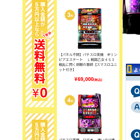
【パネル不問】パチスロ実機 オリン
ピアエステート Ｌ戦国乙女４Ｓ３
戦乱に閃く炯眼の軍師【スマスロユニ
よ
ット付き】
¥69,000
(税込)
パチスロ実機 ロデオ 痛いのは嫌