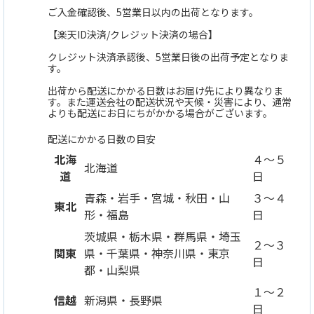
ご入金確認後、5営業日以内の出荷となります。
【楽天ID決済/クレジット決済の場合】
クレジット決済承認後、5営業日後の出荷予定となりま
す。
出荷から配送にかかる日数はお届け先により異なりま
す。また運送会社の配送状況や天候・災害により、通常
よりも配送にお日にちがかかる場合がございます。
配送にかかる日数の目安
北海
４～５
北海道
道
日
青森・岩手・宮城・秋田・山
３～４
東北
形・福島
日
茨城県・栃木県・群馬県・埼玉
２～３
関東
県・千葉県・神奈川県・東京
日
都・山梨県
１～２
信越
新潟県・長野県
日