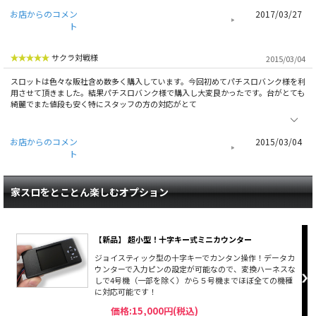
お店からのコメン
2017/03/27
ト
サクラ対戦様
2015/03/04
スロットは色々な販社含め数多く購入しています。今回初めてパチスロバンク様を利
用させて頂きました。結果パチスロバンク様で購入し大変良かったです。台がとても
綺麗でまた値段も安く特にスタッフの方の対応がとて
お店からのコメン
2015/03/04
ト
家スロをとことん楽しむオプション
【新品】 超小型！十字キー式ミニカウンター
ジョイスティック型の十字キーでカンタン操作！データカ
ウンターで入力ピンの設定が可能なので、変換ハーネスな
しで4号機（一部を除く）から５号機までほぼ全ての機種
に対応可能です！
価格:15,000円(税込)