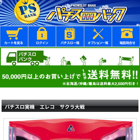
パチスロ実機 エレコ サクラ大戦