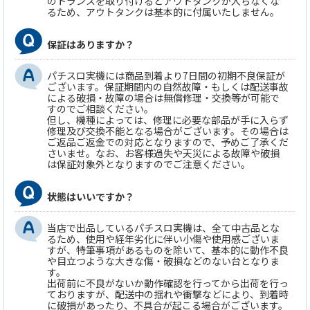
のトランスを取り付けるとアウトタンクが入らなくな
るため、アウトタンクは基本的に付属いたしません。
保証はありますか？
パチスロ実機には商品到着より7日間の初期不良保証が
ございます。保証期間内の自然故障・もしくは配送事故
による破損・故障の場合は無償修理・交換等が可能で
すのでご相談ください。
但し、機種によっては、修理に必要な部品が手に入らず
修理及び交換不能となる場合がございます。その場合は
ご返品ご返金での対応となりますので、予めご了承くだ
さいませ。なお、お客様過失や天災による故障や破損
は保証対象外となりますのでご注意ください。
状態はいいですか？
当店で出品しているパチスロ実機は、全て中古品とな
るため、使用や経年劣化に伴い小傷や使用感ございま
すが、特筆事項があるものを除いて、基本的に動作不良
や目立つような大きな傷・破損などのない台となりま
す。
出荷前に不良がないか動作確認を行ってから出荷を行っ
ておりますが、配送中の揺れや衝撃などにより、到着時
に破損があったり、不具合が起こる場合がございます。