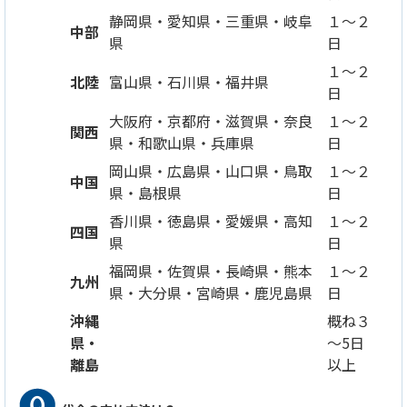
静岡県・愛知県・三重県・岐阜
１～２
中部
県
日
１～２
北陸
富山県・石川県・福井県
日
大阪府・京都府・滋賀県・奈良
１～２
関西
県・和歌山県・兵庫県
日
岡山県・広島県・山口県・鳥取
１～２
中国
県・島根県
日
香川県・徳島県・愛媛県・高知
１～２
四国
県
日
福岡県・佐賀県・長崎県・熊本
１～２
九州
県・大分県・宮崎県・鹿児島県
日
沖縄
概ね３
県・
～5日
離島
以上