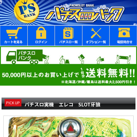
PICK UP
パチスロ実機 エレコ SLOT牙狼