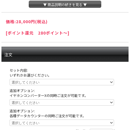
▼ 商品説明の続きを見る ▼
価格:
28,000円
(税込)
[ポイント還元 280ポイント～]
注文
セット内容:
いずれかお選びください。
追加オプション:
イヤホンコンバーターXの同時ご注文が可能です。
天井の木枠部分に島へ固定する為にホールが空けたネジ穴がありますが、これ
追加オプション:
は修復できない部分ですので予めご了承下さい。
各種データカウンターの同時ご注文が可能です。