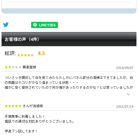
お客様の声（4件）
総評:
4.3
蕎麦屋様
2014/09/07
ついさっき開封して台を見てみたらたしかにパネル部分の清掃はできてましたが、台
の側面はホコリがかなり溜まっている状態・・・
確かに安く提供されていたので何か傷があったりするのかな？とは思っていましたが
きんが消滅様
2013/07/19
牙狼無事に到着しました！
電話での適切な対応ありがとうございました。
早速ブン回してます！