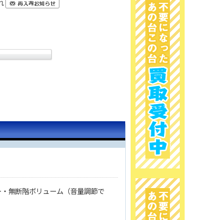
れ
ー・無断階ボリューム（音量調節で