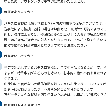
なるため、アウトタンクは基本的に付属いたしません。
保証はありますか？
パチスロ実機には商品到着より7日間の初期不良保証がございます。
送事故による破損・故障の場合は無償修理・交換等が可能ですので
但し、機種によっては、修理に必要な部品が手に入らず修理及び交
場合はご返品ご返金での対応となりますので、予めご了承ください
故障や破損は保証対象外となりますのでご注意ください。
状態はいいですか？
当店で出品しているパチスロ実機は、全て中古品となるため、使用
ますが、特筆事項があるものを除いて、基本的に動作不良や目立つ
なります。
出荷前に不良がないか動作確認を行ってから出荷を行っております
到着時に破損があったり、不具合が起こる場合がございます。
万が一そのような状態で商品が届いた場合は、お早めにご連絡くだ
領収書はもらえますか？