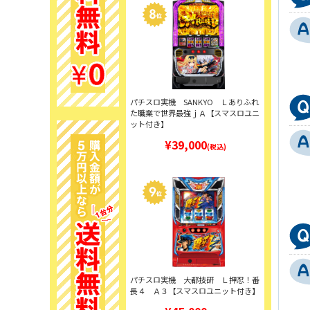
パチスロ実機 SANKYO Ｌありふれ
た職業で世界最強ｊＡ【スマスロユニ
ット付き】
¥39,000
(税込)
パチスロ実機 大都技研 Ｌ押忍！番
長４ Ａ３【スマスロユニット付き】