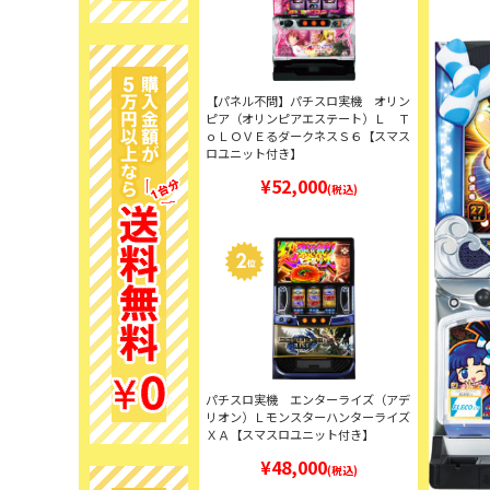
【パネル不問】パチスロ実機 オリン
ピア（オリンピアエステート）Ｌ Ｔ
ｏＬＯＶＥるダークネスＳ６【スマス
ロユニット付き】
¥52,000
(税込)
パチスロ実機 エンターライズ（アデ
リオン）Ｌモンスターハンターライズ
ＸＡ【スマスロユニット付き】
¥48,000
(税込)