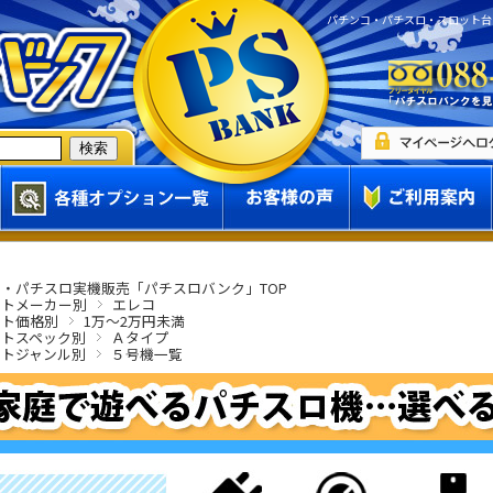
パチンコ・パチスロ・スロット台
・パチスロ実機販売「パチスロバンク」TOP
ットメーカー別
エレコ
ット価格別
1万～2万円未満
ットスペック別
Ａタイプ
ットジャンル別
５号機一覧