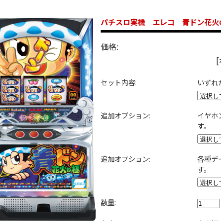
パチスロ実機 エレコ 青ドン花火
価格:
セット内容:
いずれ
追加オプション:
イヤホ
す。
追加オプション:
各種デ
す。
数量: