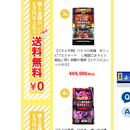
【パネル不問】パチスロ実機 オリン
ピアエステート Ｌ戦国乙女４Ｓ３
戦乱に閃く炯眼の軍師【スマスロユニ
ット付き】
¥69,000
(税込)
よ
パチスロ実機 ロデオ 痛いのは嫌