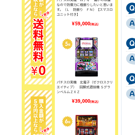
なので防御力に極振りしたいと思いま
す。（Ｌ 防振り ＦＮ）【スマスロ
ユニット付き】
¥59,000
(税込)
パチスロ実機 北電子（ゼクロスクリ
エイティブ） 回胴式遊技機 Ｓグラ
ンベルムＺＸＺ
¥39,000
(税込)