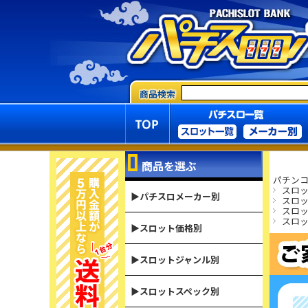
商品を選ぶ
パチンコ
スロ
▶パチスロメーカー別
スロ
スロ
スロ
▶スロット価格別
▶スロットジャンル別
▶スロットスペック別