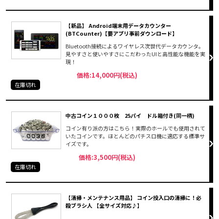
【新品】 Android端末用データカウンター
(BTCounter)【要アプリ事前ダウンロード】
Bluetooth接続によるワイヤレス次世代データカウンタ。
見やすさと使いやすさにこだわったUIと高性能な機能を実
現！
価格:14,000円(税込)
在庫切れ
中古コイン１０００枚 25パイ ドル箱付き(同一柄)
コイン有り派の方はこちら！実際のホールでも使用されて
いたコインです。ほとんどのパチスロ機に適応する標準サ
イズです。
価格:3,500円(税込)
在庫切れ
【清掃・メンテナンス用品】 コイン投入口の清掃に！必
殺ブラシ人 【全サイズ対応♪】