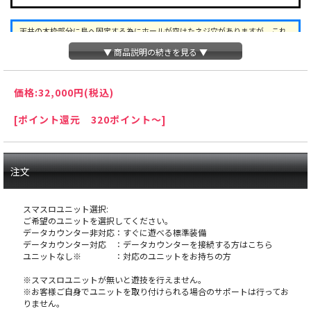
天井の木枠部分に島へ固定する為にホールが空けたネジ穴がありますが、これ
は修復できない部分ですので予めご了承下さい。
▼ 商品説明の続きを見る ▼
オ
価格:
32,000円
(税込)
プションに関するご注意
[ポイント還元 320ポイント～]
※スマスロユニットとは：コイン不要機のように実
機にクレジットを入れるための装置です。
注文
スマスロユニット選択:
ご希望のユニットを選択してください。
データカウンター非対応：すぐに遊べる標準装備
データカウンター対応 ：データカウンターを接続する方はこちら
ユニットなし※ ：対応のユニットをお持ちの方
※スマスロユニットが無いと遊技を行えません。
※お客様ご自身でユニットを取り付けられる場合のサポートは行ってお
りません。