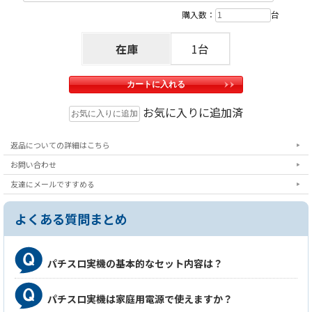
購入数：
台
オ
プションに関するご注意
在庫
1台
※こちらの台にイヤホンコンバーターXを取り付けた
場合、出力される音量がやや小さくなります。ま
た、イヤホンを外した際に筺体下部のスピーカーか
お気に入りに追加済
らは音声が出力されない仕様になりますので予めご
了承いただけますようお願い申し上げます。
返品についての詳細はこちら
お問い合わせ
友達にメールですすめる
よくある質問まとめ
パチスロ実機の基本的なセット内容は？
パチスロ実機は家庭用電源で使えますか？