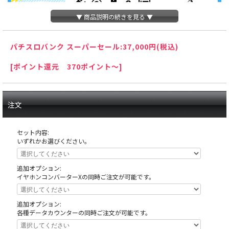
▼ 商品説明の続きを見る ▼
パチスロバンク スーパーセール:
37,000円(税込)
[ポイント還元 370ポイント～]
注文
セット内容:
いずれかお選びください。
追加オプション:
イヤホンコンバーターXの同時ご注文が可能です。
天井の木枠部分に島へ固定する為にホールが空けたネジ穴がありますが、これ
追加オプション:
は修復できない部分ですので予めご了承下さい。
各種データカウンターの同時ご注文が可能です。