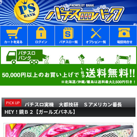
PICK UP
パチスロ実機 大都技研 Ｓアメリカン番長
HEY！鏡Ｂ２【ガールズパネル】