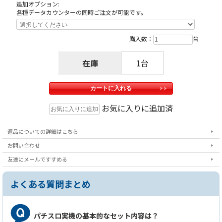
追加オプション:
各種データカウンターの同時ご注文が可能です。
注
意事項
購入数：
台
※こちらの台は製品の特性上、塗装剥げ・メッキ剥
在庫
1台
げが起きやすくなっております。また、リール窓下
部・ストップボタン周りのゴムも劣化しやすくなっ
ております。補修ができない部分となりますので、
ご了承いただける方のみご購入いただけますようお
お気に入りに追加済
願い申し上げます。
返品についての詳細はこちら
お問い合わせ
友達にメールですすめる
オ
プションに関するご注意
よくある質問まとめ
※こちらの台にイヤホンコンバーターXを取り付けた
場合、出力される音量がやや小さくなります。ま
た、イヤホンを外した際に筺体下部のスピーカーか
パチスロ実機の基本的なセット内容は？