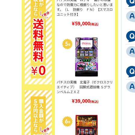
なので防御力に極振りしたいと思いま
す。（Ｌ 防振り ＦＮ）【スマスロ
ユニット付き】
¥59,000
(税込)
パチスロ実機 北電子（ゼクロスクリ
エイティブ） 回胴式遊技機 Ｓグラ
ンベルムＺＸＺ
¥39,000
(税込)