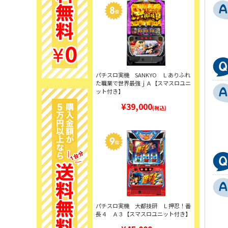
パチスロ実機 SANKYO Ｌありふれ
た職業で世界最強ｊＡ【スマスロユニ
ット付き】
¥39,000
(税込)
パチスロ実機 大都技研 Ｌ押忍！番
長４ Ａ３【スマスロユニット付き】