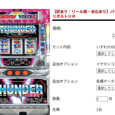
【訳あり：リール傷・劣化あり】パ
リボルトＵＲ
価格:
セット内容:
いずれかお
追加オプション:
イヤホンコ
追加オプション:
各種データ
数量:
台
在庫:
1台