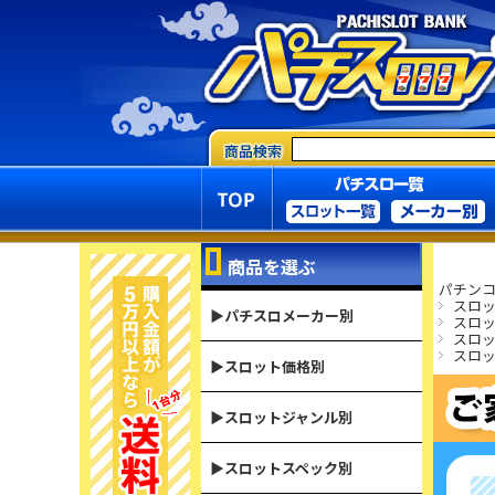
商品を選ぶ
パチンコ
スロ
▶パチスロメーカー別
スロ
スロ
スロ
▶スロット価格別
▶スロットジャンル別
▶スロットスペック別