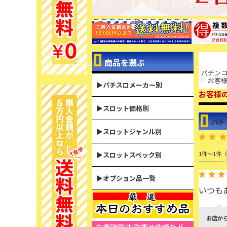
商品を選ぶ
パチンコ
お客様
▶パチスロメーカー別
お客様
▶スロット価格別
パチ
▶スロットジャンル別
1件～1件
▶スロットスペック別
▶オプション品一覧
いつも
お店か