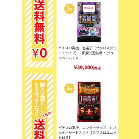
パチスロ実機 北電子（ゼクロスクリ
エイティブ） 回胴式遊技機 Ｓグラ
ンベルムＺＸＺ
¥39,000
(税込)
パチスロ実機 エンターライズ Ｌバ
イオハザード５ＺＥ【スマスロユニッ
ト付き】