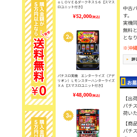
ｏＬＯＶＥるダークネスＳ６【スマス
中古
ロユニット付き】
す。
¥52,000
(税込)
実機
無料と
とな
※沖
パチスロ実機 エンターライズ（アデ
リオン）Ｌモンスターハンターライズ
お届
ＸＡ【スマスロユニット付き】
¥48,000
(税込)
【出
パチ
荷い
【商
パチ