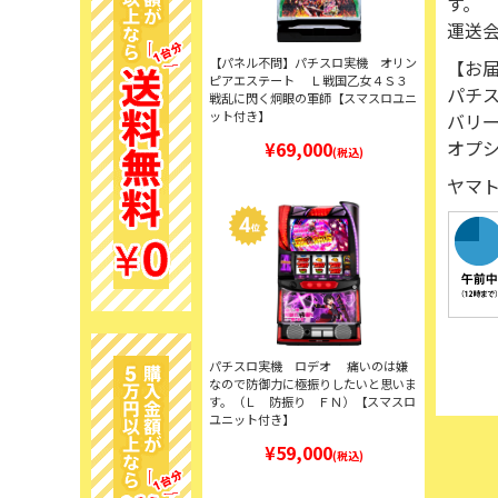
す。
運送
【パネル不問】パチスロ実機 オリン
【お
ピアエステート Ｌ戦国乙女４Ｓ３
パチ
戦乱に閃く炯眼の軍師【スマスロユニ
ット付き】
バリ
オプ
¥69,000
(税込)
ヤマト
パチスロ実機 ロデオ 痛いのは嫌
なので防御力に極振りしたいと思いま
す。（Ｌ 防振り ＦＮ）【スマスロ
ユニット付き】
¥59,000
(税込)