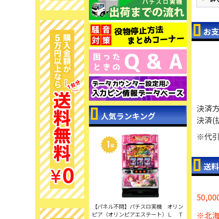
お支
決済
人気ランキング
決済(
※代
送料
50,
【パネル不問】パチスロ実機 オリン
※北海
ピア（オリンピアエステート）Ｌ Ｔ