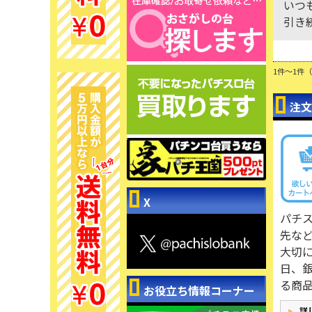
いつ
引き
1件～1件
注文
X
パチ
先な
大切
日、
る商
お役立ち情報コーナー