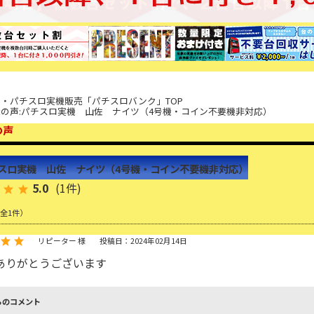
・パチスロ実機販売「パチスロバンク」TOP
の声:パチスロ実機 山佐 ナイツ（4号機・コイン不要機非対応）
の声
スロ実機 山佐 ナイツ（4号機・コイン不要機非対応）
5.0
(1件)
（全1件）
リピーター 様
投稿日：2024年02月14日
ありがとうございます
らのコメント