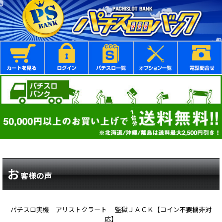
お
客様の声
パチスロ実機 アリストクラート 監獄ＪＡＣＫ【コイン不要機非対
応】