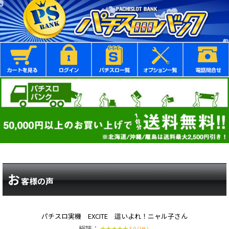
お
客様の声
パチスロ実機 EXCITE 這いよれ！ニャル子さん
総評：