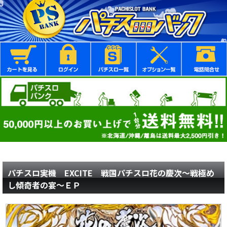
パチスロ実機 EXCITE 戦国パチスロ花の慶次～戦極め
し傾奇者の宴～ＥＰ