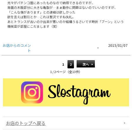
元々がパチンコ屋にあったものなので納得できるのですが、
背面の木版部分に大きな亀裂が…まぁ動作に問題はないのでいいのですが、
「こんな傷があります」との連絡は欲しかった
欲を言えば割引とか…これは贅沢ですね失礼。
あとトランスが古いのか出来が悪いのか結構うるさいです時折「ブーン」という
機械音が部屋にこだまします（笑）
お店からのコメン
2015/01/07
ト
1
2
次へ
1 / 2ページ（全13件）
お店のトップへ戻る