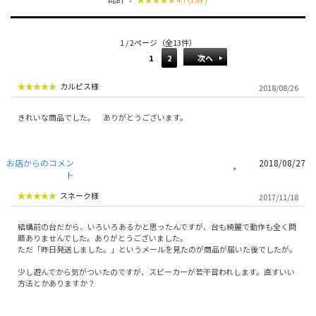
4.7 (13件)
1 / 2ページ（全13件）
1
2
次へ
カルピス様
2018/08/26
きれいな商品でした。 ありがとうございます。
お店からのコメン
2018/08/27
ト
スネーク様
2017/11/18
結構前の台だから、いろいろあるかと思ったんですが、台も綺麗で動作も全く問
題ありませんでした。ありがとうございました。
ただ「昨日発送しました。」というメールを見たのが商品が届いた後でしたが。
少し遊んでから気がついたのですが、スピーカーが若干音われします。直すいい
方法とかありますか？